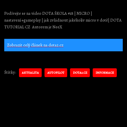
Podívejte se na video DOTA ŠKOLA #18 | MICRO |
nastavení+gameplay | jak zvládnout jakékoliv micro v dotě| DOTA
TUTORIAL CZ ️ Autorem je NeeX
Zobrazit celý článek na dota2.cz
Štítky:
AKTUALITA
AUTOPILOT
DOTA2.CZ
INFORMACE