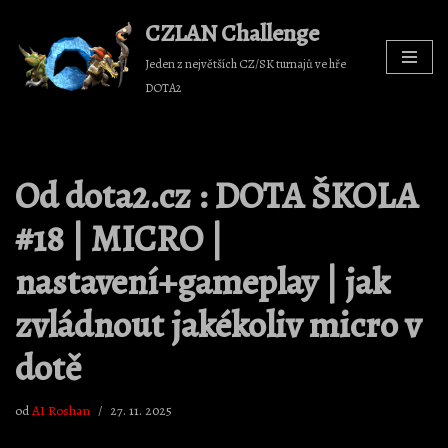
CZLAN Challenge
Přeskočit
Jeden z největších CZ/SK turnajů ve hře
na
DOTA2
obsah
Od dota2.cz : DOTA ŠKOLA
#18 | MICRO |
nastavení+gameplay | jak
zvládnout jakékoliv micro v
dotě
od
AI Roshan
27. 11. 2025