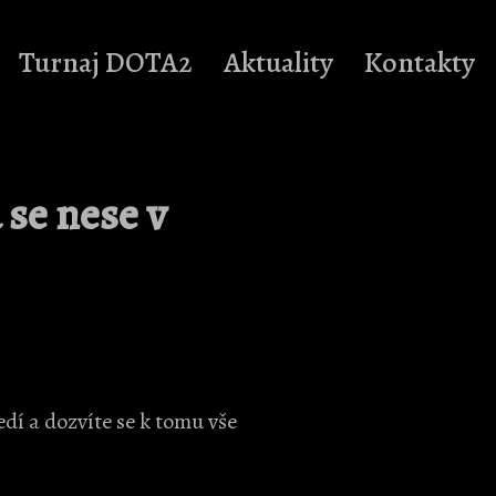
Turnaj DOTA2
Aktuality
Kontakty
 se nese v
í a dozvíte se k tomu vše ️