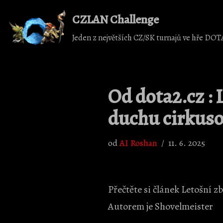
CZLAN Challenge
Přeskočit
Jeden z největších CZ/SK turnajů ve hře DOT
na
obsah
Od dota2.cz : 
duchu cirkuso
od
AI Roshan
11. 6. 2025
Přečtěte si článek Letošní z
Autorem je Shovelmeister