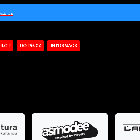
ta2.cz
ILOT
DOTA2.CZ
INFORMACE